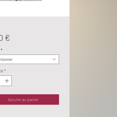
Prix
0 €
*
tionner
té
*
Ajouter au panier