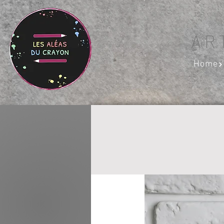
AR
Home